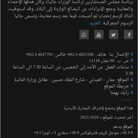
برئاسة مجلس المستشارين (رئاسة الوزراء حاليا)، وكان هدفها الإحصاء
والمعاينة وجمع الإيرادات عن البضائع الواردة إلى البلاد، وقد استوفيت
آنذاك كرسم إحصاء ثم أصبحت فيما بعد رسم معاينة، وتسمى حاليا
الرسوم الجمركية.
المزيد
.
.
.
.
الإتصال بنا
: هاتف : 4623186 6 962+ فاكس: 4647791 6 962+
ص . ب . 90 عمان 11118
ساعات العمل: من الأحد إلى الخميس، من الساعة 7:30 الى الساعة
3:30
الموقع: عمان - العبدلي - شارع الملك حسين - مقابل وزارة المالية
خريطة الموقع
رأيك يهمنا
............
هذا الموقع يخضع لإشراف الجمارك الأردنية
آخر تحديث للموقع بـ 2020-2021
الموقع يدعم:
IE 9.0+، جوجل كروم، فايرفوكس 40.0+، سفاري 3+، أوبرا 9.5+