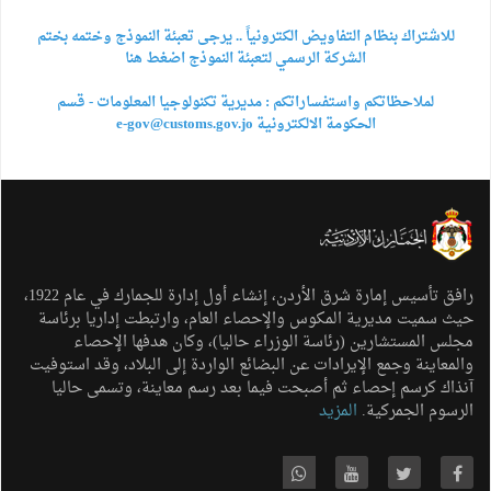
للاشتراك بنظام التفاويض الكترونياً .. يرجى تعبئة النموذج وختمه بختم
الشركة الرسمي لتعبئة النموذج اضغط هنا
لملاحظاتكم واستفساراتكم : مديرية تكنولوجيا المعلومات - قسم
الحكومة الالكترونية
e-gov@customs.gov.jo
رافق تأسيس إمارة شرق الأردن، إنشاء أول إدارة للجمارك في عام 1922،
حيث سميت مديرية المكوس والإحصاء العام، وارتبطت إداريا برئاسة
مجلس المستشارين (رئاسة الوزراء حاليا)، وكان هدفها الإحصاء
والمعاينة وجمع الإيرادات عن البضائع الواردة إلى البلاد، وقد استوفيت
آنذاك كرسم إحصاء ثم أصبحت فيما بعد رسم معاينة، وتسمى حاليا
الرسوم الجمركية.
المزيد